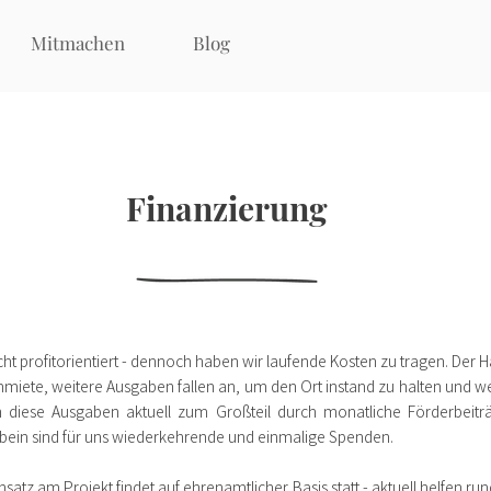
Mitmachen
Blog
Finanzierung
icht profitorientiert - dennoch haben wir laufende Kosten zu tragen. Der
mmiete, weitere Ausgaben fallen an, um den Ort instand zu halten und w
diese Ausgaben aktuell zum Großteil durch monatliche Förderbeiträg
dbein sind für uns wiederkehrende und einmalige Spenden.
nsatz am Projekt findet auf ehrenamtlicher Basis statt - aktuell helfen r