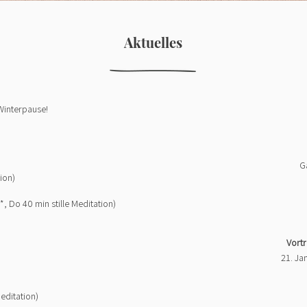
Aktuelles
Winterpause!
G
tion)
*, Do 40 min stille Meditation)
Vort
21. Jan
Meditation)